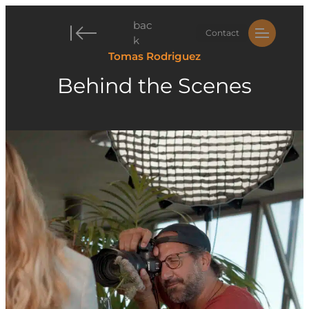
Zum
bac
Inhalt
Contact
k
springen
Tomas Rodriguez
Behind the Scenes